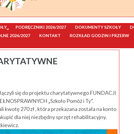
OŁY
PODRĘCZNIKI 2026/2027
DOKUMENTY SZKOŁY
D
NE 2026/2027
KONTAKT
ROZKŁAD GODZIN I PRZERW
HARYTATYWNE
zyłączyli się do projektu charytatywnego FUNDACJI
NOSPRAWNYCH „Szkoło Pomóż i Ty”.
 kwotę 270 zł , która przekazana została na konto
akupić dla niej niezbędny sprzęt rehabilitacyjny.
kiewicz.