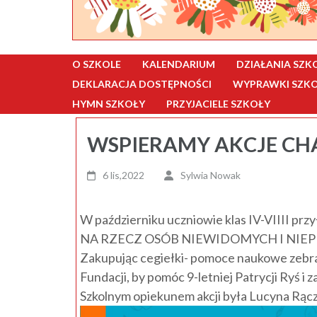
O SZKOLE
KALENDARIUM
DZIAŁANIA SZK
DEKLARACJA DOSTĘPNOŚCI
WYPRAWKI SZKOL
HYMN SZKOŁY
PRZYJACIELE SZKOŁY
WSPIERAMY AKCJE C
6 lis,2022
Sylwia Nowak
W październiku uczniowie klas IV-VIIII pr
NA RZECZ OSÓB NIEWIDOMYCH I NIEPEŁ
Zakupując cegiełki- pomoce naukowe zebrali
Fundacji, by pomóc 9-letniej Patrycji Ryś i z
Szkolnym opiekunem akcji była Lucyna Rącz